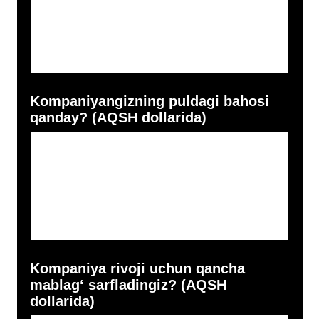
Oylik xarajatlaringizni tavsiflang
Jamoaning asosiy a’zolari va
ularning tajribasi
Kompaniya bozorda qancha vaqtdan
beri mavjud?