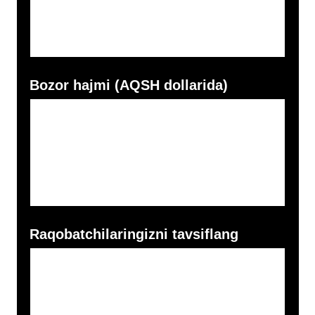
Taqdimot havolasi
Sayt havolasi (agar mavjud bo‘lsa)
Talab qilingan investitsiyalar (AQSH
dollarida)
Investitsiyalar nimaga kerak