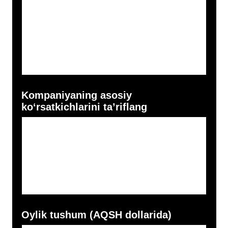
Keyingi 6 oy uchun kompaniya
maqsadi
Qaysi holatda dastur a’lo darajada
o‘tdi, deb ayta olasiz?
Dasturda qatnashishdan maqsad