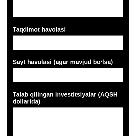
Ilgari qancha miqdorda
investitsiyalar jalb qilingan? (AQSH
dollarida)
Investorlarning ulushi qancha?
Kompaniyadagi ulushlar qanday
taqsimlangan? (bosh direktor
ulushini ko‘rsatish shart)