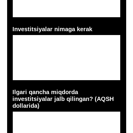
Kompaniyangizning puldagi bahosi
qanday? (AQSH dollarida)
Kompaniya rivoji uchun qancha
mablag‘ sarfladingiz? (AQSH
dollarida)