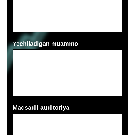
Bozor hajmi (AQSH dollarida)
Raqobatchilaringizni tavsiflang