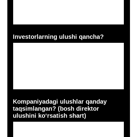
Kompaniyaning asosiy
ko‘rsatkichlarini ta’riflang
Oylik tushum (AQSH dollarida)
Kompaniyaning oylik sof foydasi
(AQSH dollarida)