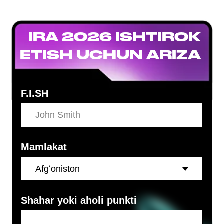
IRA 2026 ISHTIROK
ETISH UCHUN ARIZA
F.I.SH
Mamlakat
Shahar yoki aholi punkti
Email
Telefon raqami