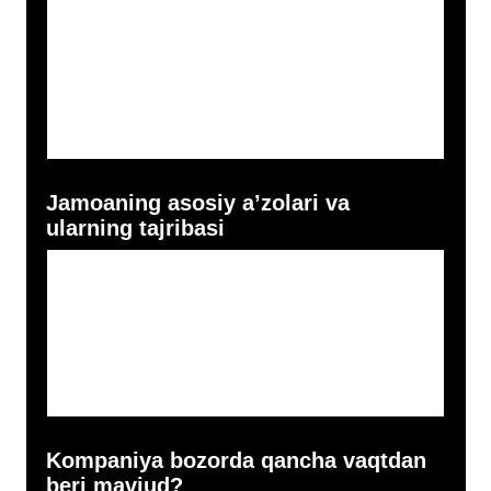
Do‘stlardan
Boshqa
Yuborish