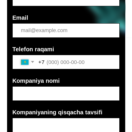
+7
Kompaniya nomi
Kompaniyaning qisqacha tavsifi
Yechiladigan muammo
Maqsadli auditoriya