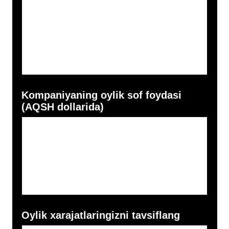
CEO dasturda shaxsan ishtirok
etishga tayyormi?
Xa
Yoq
Dasturni Toshkentda oflayn
formatda o‘tishga tayyormisiz?
Xa
Yoq
Dastur haqida qayerdan bilgansiz?
Instagram
Facebook