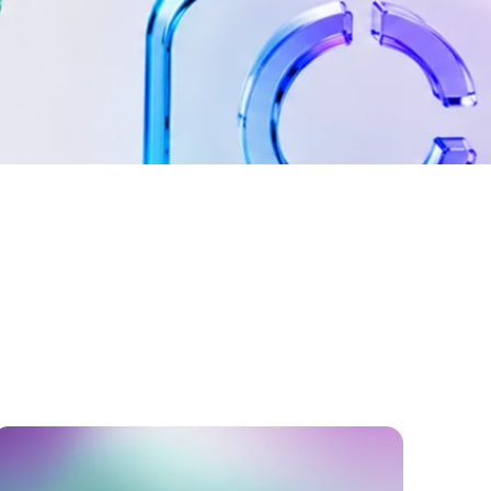
РЕЧИ
ангелами, инвесторами,
ми фондами,
телями крупных
ий