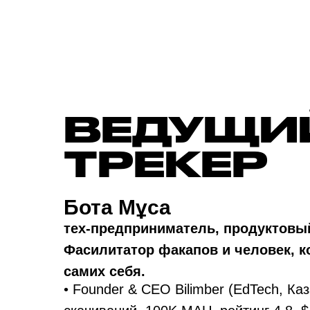
ВЕДУЩИ
ТРЕКЕР
Бота Мұса
тех-предприниматель, продуктовый
Фасилитатор факапов и человек, к
самих себя.
• Founder & CEO Bilimber (EdTech, К