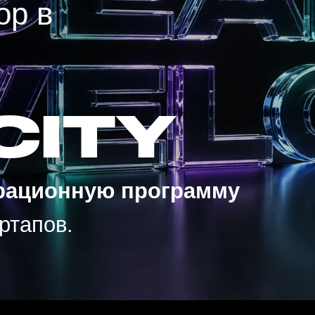
ITY
ионную программу
пов.