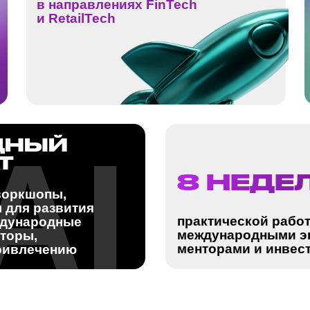
AI
8 НЕДЕЛЬ
опы,
развития
практической работы с
родные
международными экспертами,
,
менторами и инвесторами.
ечению
дии Pre - Seed,
.