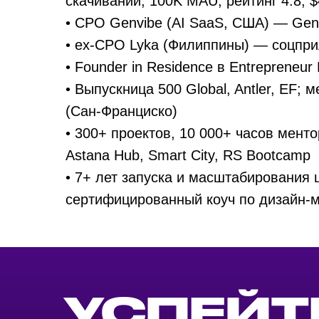
скачиваний, 100K MAU, рейтинг 4.8, 
• CPO Genvibe (AI SaaS, США) — Gen
УСПЕЙТЕ
• ex-CPO Lyka (Филиппины) — соцпр
ЗАЯВКУ Д
• Founder in Residence в Entrepreneur F
• Выпускница 500 Global, Antler, EF; 
(Сан-Франциско)
• 300+ проектов, 10 000+ часов мент
Astana Hub, Smart City, RS Bootcamp
• 7+ лет запуска и масштабирования
сертифицированный коуч по дизайн-