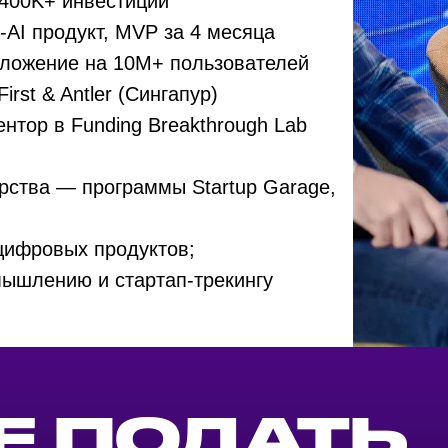
$400K+ инвестиций
-AI продукт, MVP за 4 месяца
 ПОДАТЬ
иложение на 10M+ пользователей
О 31 АВГУС
irst & Antler (Сингапур)
ментор в Funding Breakthrough Lab
орства — программы Startup Garage,
Подать заявку
 цифровых продуктов;
мышлению и стартап-трекингу
2 октября