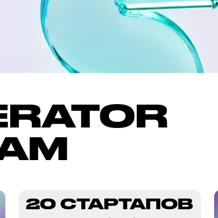
RATOR
AM
20 СТАРТАПОВ
в направлениях FinTech
ВСТ
и RetailTech
С бизнес 
венчурны
представи
корпорац
ЫЙ