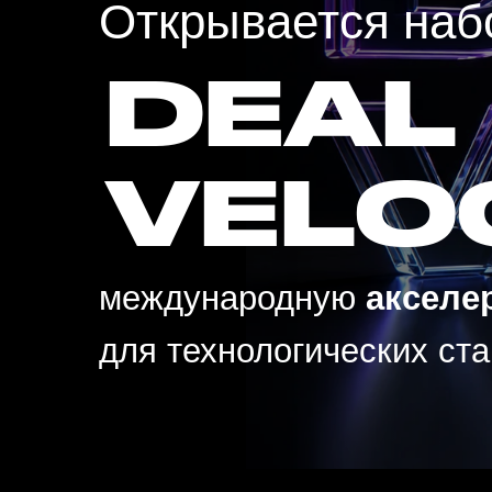
DEAL
VELOC
международную
акселерац
для технологических старта