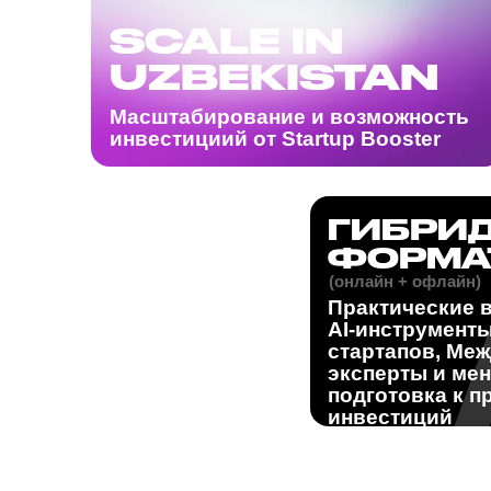
ФОРМАТ
(онлайн + офлайн)
Практические воркш
AI-инструменты для 
стартапов, Междуна
эксперты и менторы
подготовка к привл
инвестиций
Подготовить стартапы ста
Seed к раунду инвестиций