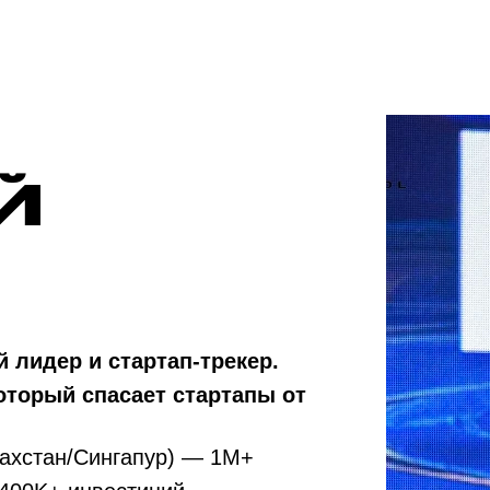
Й
 лидер и стартап-трекер.
оторый спасает стартапы от
азахстан/Сингапур) — 1M+