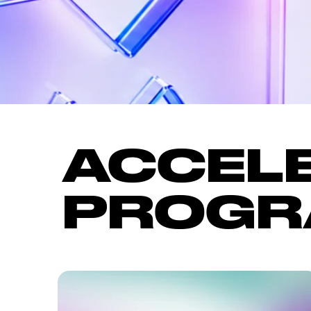
ACCELE
PROGR
SCALE IN
UZBEKISTAN
Масштабирование и возможность
инвестициий от
Startup Booster
ГИБРИДН