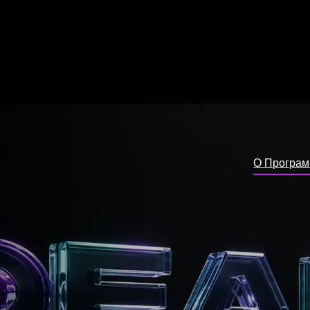
О Программе
Тай
в