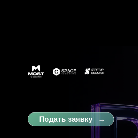
⠀⠀Подать заявку⠀→
Открывается набор 